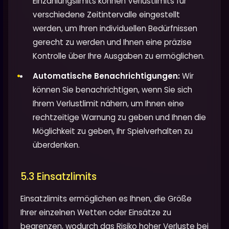
Einzahlungslimits können Verlustlimits für
verschiedene Zeitintervalle eingestellt
werden, um Ihren individuellen Bedürfnissen
gerecht zu werden und Ihnen eine präzise
Kontrolle über Ihre Ausgaben zu ermöglichen.
Automatische Benachrichtigungen:
Wir
können Sie benachrichtigen, wenn Sie sich
Ihrem Verlustlimit nähern, um Ihnen eine
rechtzeitige Warnung zu geben und Ihnen die
Möglichkeit zu geben, Ihr Spielverhalten zu
überdenken.
5.3 Einsatzlimits
Einsatzlimits ermöglichen es Ihnen, die Größe
Ihrer einzelnen Wetten oder Einsätze zu
begrenzen, wodurch das Risiko hoher Verluste bei