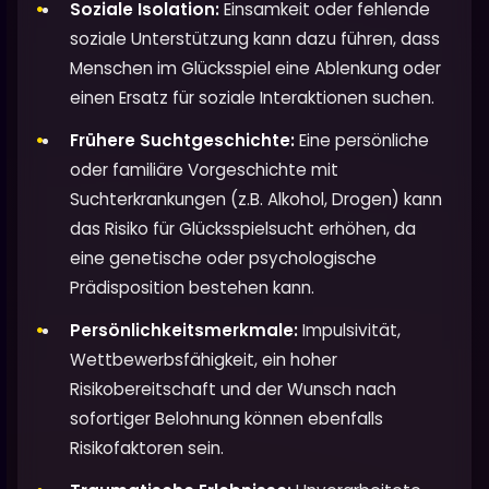
Soziale Isolation:
Einsamkeit oder fehlende
soziale Unterstützung kann dazu führen, dass
Menschen im Glücksspiel eine Ablenkung oder
einen Ersatz für soziale Interaktionen suchen.
Frühere Suchtgeschichte:
Eine persönliche
oder familiäre Vorgeschichte mit
Suchterkrankungen (z.B. Alkohol, Drogen) kann
das Risiko für Glücksspielsucht erhöhen, da
eine genetische oder psychologische
Prädisposition bestehen kann.
Persönlichkeitsmerkmale:
Impulsivität,
Wettbewerbsfähigkeit, ein hoher
Risikobereitschaft und der Wunsch nach
sofortiger Belohnung können ebenfalls
Risikofaktoren sein.