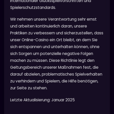
internationaler Glücksspielvorschriften und
Spielerschutzstandards.
Wir nehmen unsere Verantwortung sehr ernst
und arbeiten kontinuierlich daran, unsere
Praktiken zu verbessern und sicherzustellen, dass
unser Online-Casino ein Ort bleibt, an dem Sie
sich entspannen und unterhalten können, ohne
sich Sorgen um potenzielle negative Folgen
machen zu müssen. Diese Richtlinie legt den
Geltungsbereich unserer Maßnahmen fest, die
darauf abzielen, problematisches Spielverhalten
zu verhindern und Spielern, die Hilfe benötigen,
zur Seite zu stehen.
Letzte Aktualisierung: Januar 2025