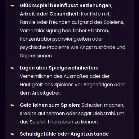
Glücksspiel beeinflusst Beziehungen,
Arbeit oder Gesundheit:
Konflikte mit
Familie oder Freunden aufgrund des Spielens,
Vernachlässigung beruflicher Pflichten,
Konzentrationsschwierigkeiten oder
psychische Probleme wie Angstzustände und
Depressionen.
Lügen über Spielgewohnheiten:
Verheimlichen des Ausmaßes oder der
Häufigkeit des Spielens vor Angehörigen oder
dem Arbeitgeber.
Geld leihen zum Spielen:
Schulden machen,
Kredite aufnehmen oder sogar Diebstahl, um
das Spielen finanzieren zu können.
Schuldgefühle oder Angstzustände