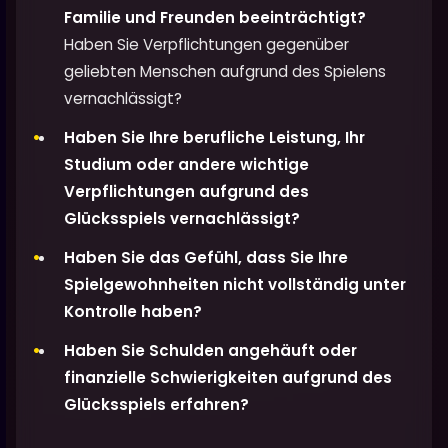
Familie und Freunden beeinträchtigt?
Haben Sie Verpflichtungen gegenüber
geliebten Menschen aufgrund des Spielens
vernachlässigt?
Haben Sie Ihre berufliche Leistung, Ihr
Studium oder andere wichtige
Verpflichtungen aufgrund des
Glücksspiels vernachlässigt?
Haben Sie das Gefühl, dass Sie Ihre
Spielgewohnheiten nicht vollständig unter
Kontrolle haben?
Haben Sie Schulden angehäuft oder
finanzielle Schwierigkeiten aufgrund des
Glücksspiels erfahren?