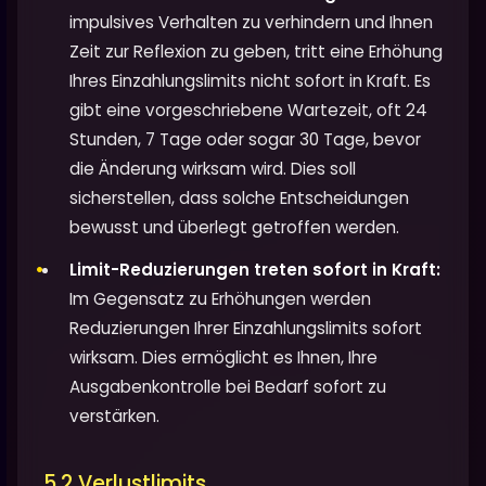
impulsives Verhalten zu verhindern und Ihnen
Zeit zur Reflexion zu geben, tritt eine Erhöhung
Ihres Einzahlungslimits nicht sofort in Kraft. Es
gibt eine vorgeschriebene Wartezeit, oft 24
Stunden, 7 Tage oder sogar 30 Tage, bevor
die Änderung wirksam wird. Dies soll
sicherstellen, dass solche Entscheidungen
bewusst und überlegt getroffen werden.
Limit-Reduzierungen treten sofort in Kraft:
Im Gegensatz zu Erhöhungen werden
Reduzierungen Ihrer Einzahlungslimits sofort
wirksam. Dies ermöglicht es Ihnen, Ihre
Ausgabenkontrolle bei Bedarf sofort zu
verstärken.
5.2 Verlustlimits