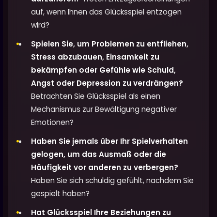
auf, wenn Ihnen das Glücksspiel entzogen
wird?
Spielen Sie, um Problemen zu entfliehen,
Stress abzubauen, Einsamkeit zu
bekämpfen oder Gefühle wie Schuld,
Angst oder Depression zu verdrängen?
Betrachten Sie Glücksspiel als einen
Mechanismus zur Bewältigung negativer
Emotionen?
Haben Sie jemals über Ihr Spielverhalten
gelogen, um das Ausmaß oder die
Häufigkeit vor anderen zu verbergen?
Haben Sie sich schuldig gefühlt, nachdem Sie
gespielt haben?
Hat Glücksspiel Ihre Beziehungen zu