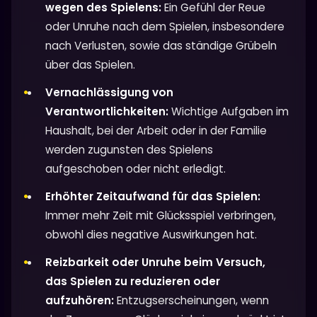
wegen des Spielens:
Ein Gefühl der Reue
oder Unruhe nach dem Spielen, insbesondere
nach Verlusten, sowie das ständige Grübeln
über das Spielen.
Vernachlässigung von
Verantwortlichkeiten:
Wichtige Aufgaben im
Haushalt, bei der Arbeit oder in der Familie
werden zugunsten des Spielens
aufgeschoben oder nicht erledigt.
Erhöhter Zeitaufwand für das Spielen:
Immer mehr Zeit mit Glücksspiel verbringen,
obwohl dies negative Auswirkungen hat.
Reizbarkeit oder Unruhe beim Versuch,
das Spielen zu reduzieren oder
aufzuhören:
Entzugserscheinungen, wenn