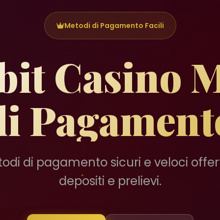
Metodi di Pagamento Facili
bit Casino 
di Pagament
todi di pagamento sicuri e veloci offer
depositi e prelievi.