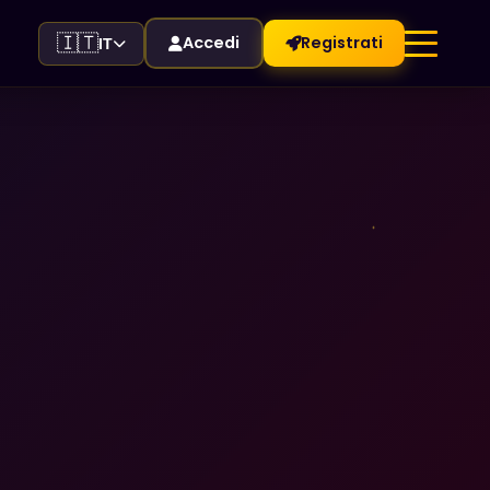
🇮🇹
Accedi
Registrati
IT