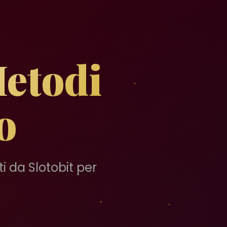
Metodi
o
ti da Slotobit per