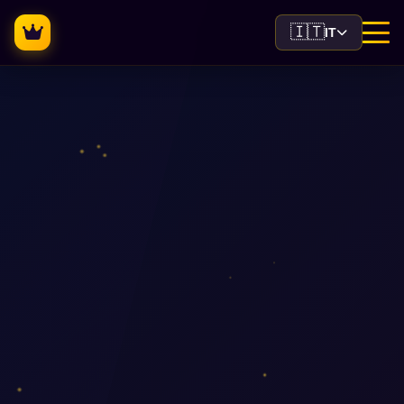
🇮🇹
IT