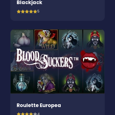
Blackjack
5
Roulette Europea
4