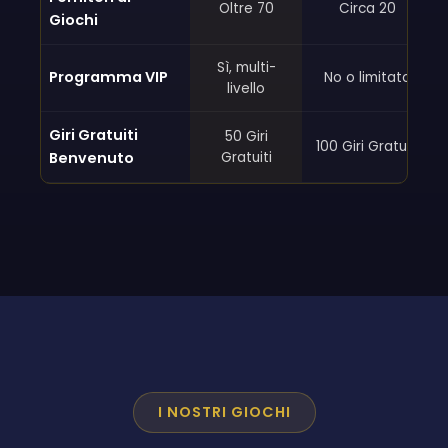
Oltre 70
Circa 20
Giochi
Sì, multi-
Programma VIP
No o limitato
livello
Giri Gratuiti
50 Giri
100 Giri Gratuiti
Benvenuto
Gratuiti
I NOSTRI GIOCHI