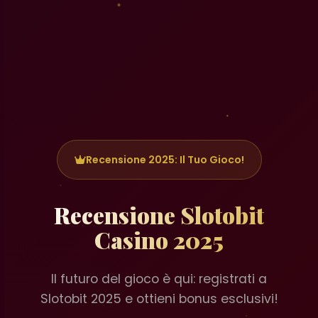
Recensione 2025: Il Tuo Gioco!
Recensione Slotobit
Casino 2025
Il futuro del gioco è qui: registrati a
Slotobit 2025 e ottieni bonus esclusivi!