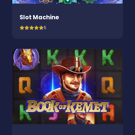
Slot Machine
5